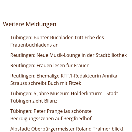
Google-Werbeanzeige
Weitere Meldungen
Bunter Buchladen tritt Erbe des Frauenbuchladens an
Tübingen: Bunter Buchladen tritt Erbe des
Frauenbuchladens an
Neue Musik-Lounge in der Stadtbiliothek
Reutlingen: Neue Musik-Lounge in der Stadtbiliothek
Frauen lesen für Frauen
Reutlingen: Frauen lesen für Frauen
Ehemalige RTF.1-Redakteurin Annika Strauss schreibt
Reutlingen: Ehemalige RTF.1-Redakteurin Annika
Buch mit Fitzek
Strauss schreibt Buch mit Fitzek
5 Jahre Museum Hölderlinturm - Stadt Tübingen zieht
Tübingen: 5 Jahre Museum Hölderlinturm - Stadt
Bilanz
Tübingen zieht Bilanz
Peter Prange las schönste Beerdigungsszenen auf
Tübingen: Peter Prange las schönste
Bergfriedhof
Beerdigungsszenen auf Bergfriedhof
Oberbürgermeister Roland Tralmer blickt zurück auf 2024
Albstadt: Oberbürgermeister Roland Tralmer blickt