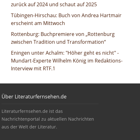
und schaut auf 2025
zurück auf 2024 und schaut auf 2025
Buch von Andrea Hartmair erscheint am Mittwoch
Tübingen-Hirschau: Buch von Andrea Hartmair
erscheint am Mittwoch
Buchpremiere von „Rottenburg zwischen Tradition und
Rottenburg: Buchpremiere von „Rottenburg
Transformation“
zwischen Tradition und Transformation“
"Höher geht es nicht" - Mundart-Experte Wilhelm König im
Eningen unter Achalm: "Höher geht es nicht" -
Redaktions-Interview mit RTF.1
Mundart-Experte Wilhelm König im Redaktions-
Interview mit RTF.1
Footer
Über Literaturfernsehen.de
Über Literaturfernsehen.de
Literaturfernsehen.de ist das
Nachrichtenportal zu aktuellen Nachrichten
aus der Welt der Literatur.