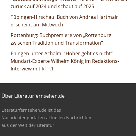
und schaut auf 2025
zurück auf 2024 und schaut auf 2025
Buch von Andrea Hartmair erscheint am Mittwoch
Tübingen-Hirschau: Buch von Andrea Hartmair
erscheint am Mittwoch
Buchpremiere von „Rottenburg zwischen Tradition und
Rottenburg: Buchpremiere von „Rottenburg
Transformation“
zwischen Tradition und Transformation“
"Höher geht es nicht" - Mundart-Experte Wilhelm König im
Eningen unter Achalm: "Höher geht es nicht" -
Redaktions-Interview mit RTF.1
Mundart-Experte Wilhelm König im Redaktions-
Interview mit RTF.1
Footer
Über Literaturfernsehen.de
Über Literaturfernsehen.de
Literaturfernsehen.de ist das
Nachrichtenportal zu aktuellen Nachrichten
aus der Welt der Literatur.