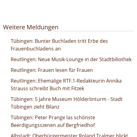
Google-Werbeanzeige
Weitere Meldungen
Bunter Buchladen tritt Erbe des Frauenbuchladens an
Tübingen: Bunter Buchladen tritt Erbe des
Frauenbuchladens an
Neue Musik-Lounge in der Stadtbiliothek
Reutlingen: Neue Musik-Lounge in der Stadtbiliothek
Frauen lesen für Frauen
Reutlingen: Frauen lesen für Frauen
Ehemalige RTF.1-Redakteurin Annika Strauss schreibt
Reutlingen: Ehemalige RTF.1-Redakteurin Annika
Buch mit Fitzek
Strauss schreibt Buch mit Fitzek
5 Jahre Museum Hölderlinturm - Stadt Tübingen zieht
Tübingen: 5 Jahre Museum Hölderlinturm - Stadt
Bilanz
Tübingen zieht Bilanz
Peter Prange las schönste Beerdigungsszenen auf
Tübingen: Peter Prange las schönste
Bergfriedhof
Beerdigungsszenen auf Bergfriedhof
Oberbürgermeister Roland Tralmer blickt zurück auf 2024
Albstadt: Oberbürgermeister Roland Tralmer blickt