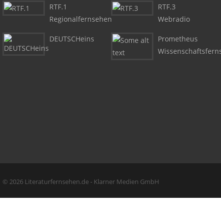
RTF.1
RTF.3
Regionalfernsehen
Webradio
DEUTSCHeins
Prometheus
Wissenschaftsfern
Copyright + Social Media
© 2026 Literaturfernsehen.de - Klarner Medien GmbH