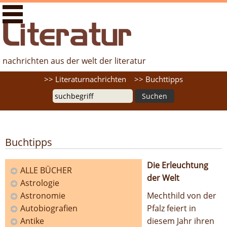
literaturfernsehen.de - Nachrichten aus der Welt der
Literatur
nachrichten aus der welt der literatur
Suche
>> Literaturnachrichten
>> Buchttipps
Buchtipps
Die Erleuchtung
ALLE BÜCHER
der Welt
Astrologie
Kategorien
Astronomie
Mechthild von der
Autobiografien
Pfalz feiert in
Antike
diesem Jahr ihren