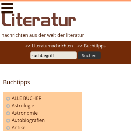
literaturfernsehen.de - Nachrichten aus der Welt der
Literatur
nachrichten aus der welt der literatur
Suche
>> Literaturnachrichten
>> Buchttipps
Buchtipps
ALLE BÜCHER
Astrologie
Kategorien
Astronomie
Autobiografien
Antike