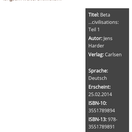
Titel:
Beta
...civilisations:
Teil 1
Autor:
Jens
Harder
Verlag:
Carlsen
Sprache:
Deutsch
Erscheint:
25.02.2014
ISBN-10:
3551789894
ISBN-13:
978-
3551789891