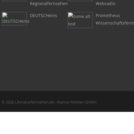
Regionalfernsehen
Webradio
DEUTSCHeins
Prometheus
Wissenschaftsfern
Copyright + Social Media
© 2026 Literaturfernsehen.de - Klarner Medien GmbH