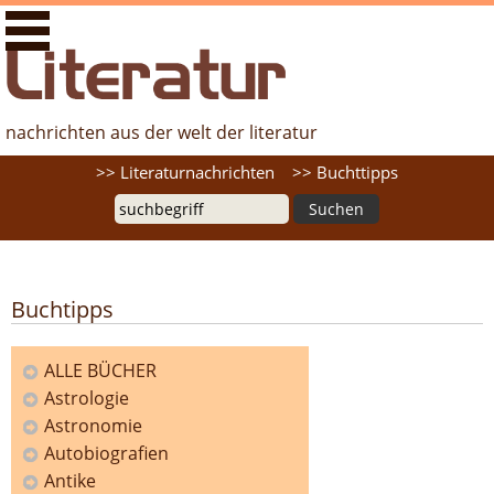
literaturfernsehen.de - Nachrichten aus der Welt der
Literatur
nachrichten aus der welt der literatur
Suche
>> Literaturnachrichten
>> Buchttipps
Buchtipps
ALLE BÜCHER
Astrologie
Kategorien
Astronomie
Autobiografien
Antike