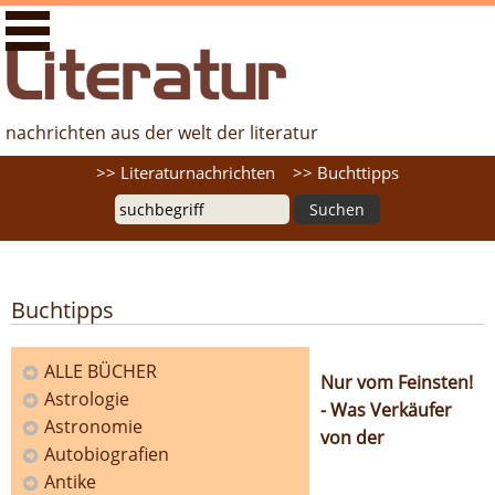
literaturfernsehen.de - Nachrichten aus der Welt der
Literatur
nachrichten aus der welt der literatur
Suche
>> Literaturnachrichten
>> Buchttipps
Buchtipps
ALLE BÜCHER
Nur vom Feinsten!
Astrologie
- Was Verkäufer
Kategorien
Astronomie
von der
Autobiografien
Antike