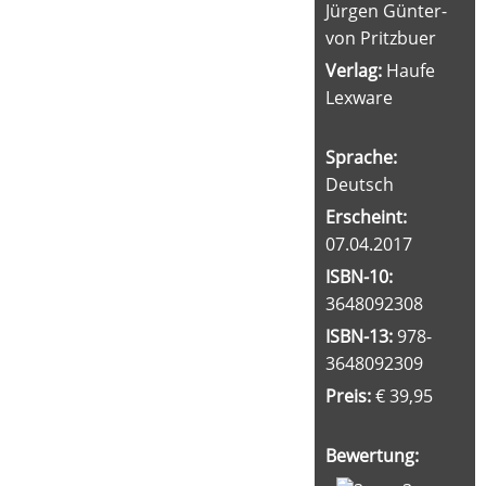
Jürgen Günter-
von Pritzbuer
Verlag:
Haufe
Lexware
Sprache:
Deutsch
Erscheint:
07.04.2017
ISBN-10:
3648092308
ISBN-13:
978-
3648092309
Preis:
€ 39,95
Bewertung: