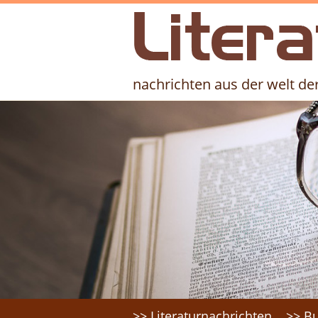
literaturfernsehen.de - Nachrichte
nachrichten aus der welt der
Headerbilder
Suche
>> Literaturnachrichten
>> Bu