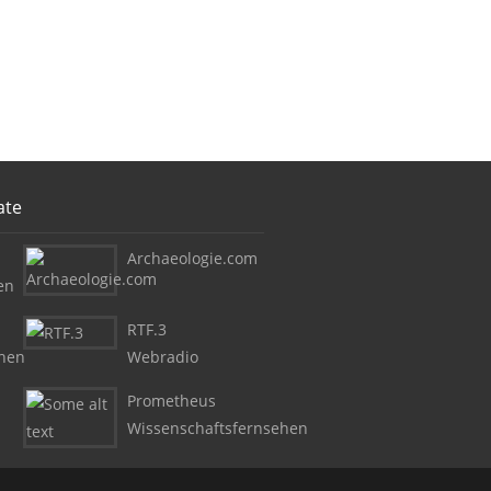
ate
Archaeologie.com
en
RTF.3
ehen
Webradio
Prometheus
Wissenschaftsfernsehen