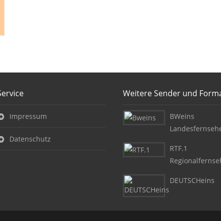
Service
Weitere Sender und Form
Impressum
BWeins
Landesfernseh
Datenschutz
RTF.1
Regionalferns
DEUTSCHeins